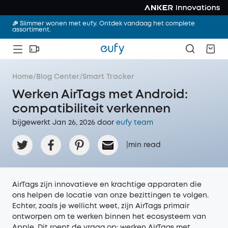
🎉 Slimmer wonen met eufy. Ontdek vandaag het complete
assortiment.
Home
/
Blog Center
/
Smart Tracker
Werken AirTags met Android:
compatibiliteit verkennen
bijgewerkt Jan 26, 2026 door‌
eufy team
|
min read
AirTags zijn innovatieve en krachtige apparaten die
ons helpen de locatie van onze bezittingen te volgen.
Echter, zoals je wellicht weet, zijn AirTags primair
ontworpen om te werken binnen het ecosysteem van
Apple. Dit roept de vraag op: werken AirTags met