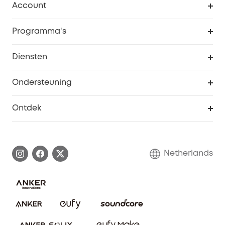
Account
Beveiliging
Bestellingen
Programma's
Baby
eufyCredits Beloningsprogramma
eufy Zakelijk
Diensten
Studentenkorting
Webportalbeveiliging
Ondersteuning
55+ korting
Smart Help-centrum
Ontdek
eufy affiliate programma
Informatie over garanties
eufy Merkverhaal
Afhandeling van een garantie
Contact
Netherlands
Bestelling annuleren
Blog
eufy Veiligheid
Vrienden doorverwijzen, beloningen krijgen